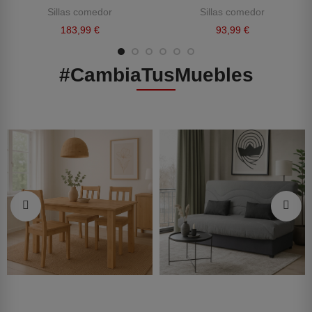
Sillas comedor
Sillas comedor
183,99 €
93,99 €
#CambiaTusMuebles