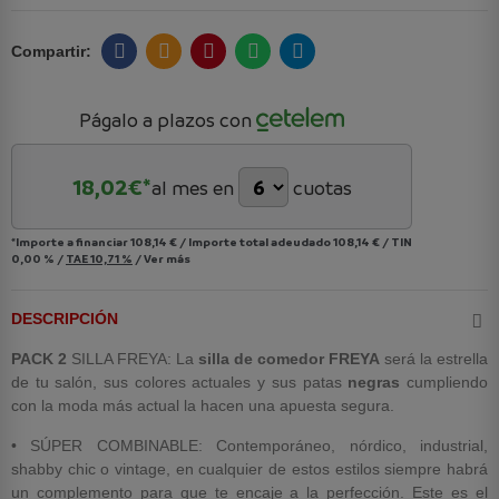
Págalo a plazos con
18,02
€*
al mes en
cuotas
*Importe a financiar
108,14 €
/
Importe total adeudado
108,14 €
/
TIN
0,00 %
/
TAE
10,71 %
/
Ver más
DESCRIPCIÓN
PACK 2
SILLA FREYA: La
silla de comedor FREYA
será la estrella
de tu salón, sus colores actuales y sus patas
negras
cumpliendo
con la moda más actual la hacen una apuesta segura.
• SÚPER COMBINABLE: Contemporáneo, nórdico, industrial,
shabby chic o vintage, en cualquier de estos estilos siempre habrá
un complemento para que te encaje a la perfección. Este es el