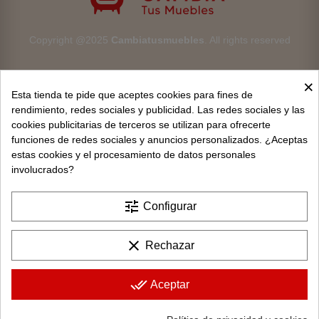
Copyright @2025
Cambiatusmuebles
. All rights reserved
×
Esta tienda te pide que aceptes cookies para fines de
rendimiento, redes sociales y publicidad. Las redes sociales y las
cookies publicitarias de terceros se utilizan para ofrecerte
Aviso legal
funciones de redes sociales y anuncios personalizados. ¿Aceptas
estas cookies y el procesamiento de datos personales
Devoluciones
involucrados?
Condiciones generales
tune
Configurar
Privacidad y protección de datos
clear
Rechazar
Política de cookies
Contacto
done_all
Aceptar