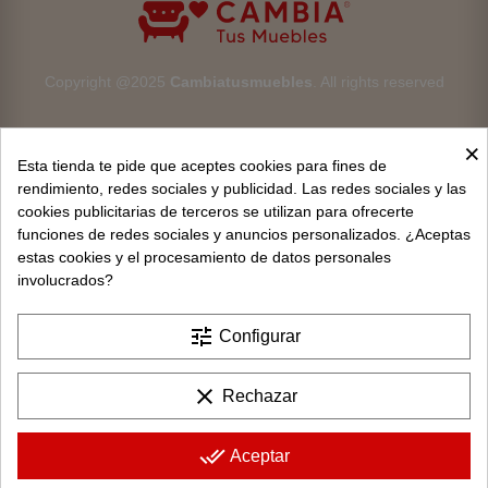
Copyright @2025
Cambiatusmuebles
. All rights reserved
×
Esta tienda te pide que aceptes cookies para fines de
rendimiento, redes sociales y publicidad. Las redes sociales y las
cookies publicitarias de terceros se utilizan para ofrecerte
Aviso legal
funciones de redes sociales y anuncios personalizados. ¿Aceptas
estas cookies y el procesamiento de datos personales
Devoluciones
involucrados?
Condiciones generales
tune
Configurar
Privacidad y protección de datos
clear
Rechazar
Política de cookies
Contacto
done_all
Aceptar