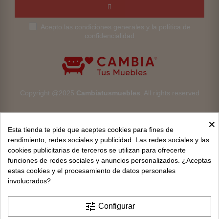
Acepto las condiciones generales y la política de
confidencialidad
Copyright @2025
Cambiatusmuebles
. All rights reserved
×
Esta tienda te pide que aceptes cookies para fines de
rendimiento, redes sociales y publicidad. Las redes sociales y las
cookies publicitarias de terceros se utilizan para ofrecerte
Aviso legal
funciones de redes sociales y anuncios personalizados. ¿Aceptas
estas cookies y el procesamiento de datos personales
Devoluciones
involucrados?
Condiciones generales
tune
Configurar
Privacidad y protección de datos