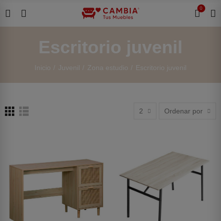
0
Escritorio juvenil
Inicio
Juvenil
Zona estudio
Escritorio juvenil
2
Ordenar por