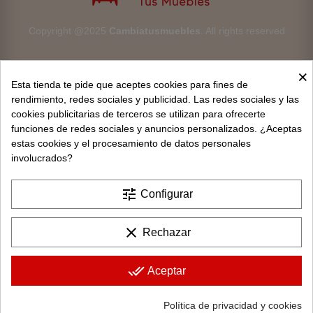
Copyright @2025
Cambiatusmuebles
. All rights reserved
×
Esta tienda te pide que aceptes cookies para fines de
rendimiento, redes sociales y publicidad. Las redes sociales y las
cookies publicitarias de terceros se utilizan para ofrecerte
Aviso legal
funciones de redes sociales y anuncios personalizados. ¿Aceptas
estas cookies y el procesamiento de datos personales
Devoluciones
involucrados?
Condiciones generales
tune
Configurar
Privacidad y protección de datos
clear
Rechazar
Política de cookies
Contacto
done_all
Aceptar
Política de privacidad y cookies