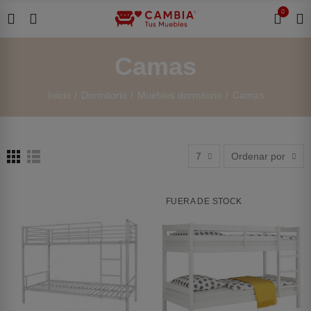
0
Camas
Inicio
Dormitorio
Muebles dormitorio
Camas
7
Ordenar por
FUERA DE STOCK