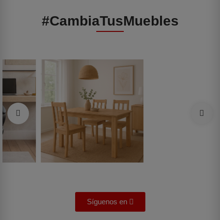
#CambiaTusMuebles
Síguenos en