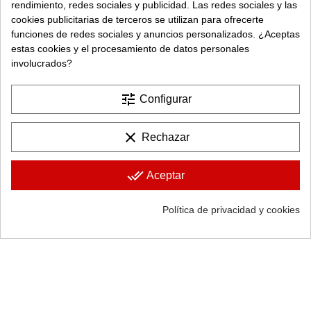
rendimiento, redes sociales y publicidad. Las redes sociales y las
cookies publicitarias de terceros se utilizan para ofrecerte
funciones de redes sociales y anuncios personalizados. ¿Aceptas
estas cookies y el procesamiento de datos personales
Silla NAOMI – Pack 4 Uds.
Mesa Comedor Redonda
involucrados?
Extensible Kena
Sillas comedor
Sálon-Comedor
74,99 €
tune
Configurar
487,99 €
clear
Rechazar
FUERA DE STOCK
done_all
Aceptar
Política de privacidad y cookies