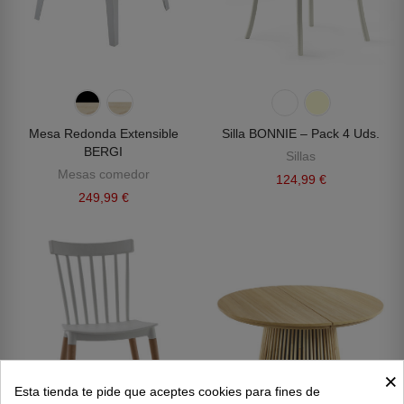
Mesa Redonda Extensible
Silla BONNIE – Pack 4 Uds.
BERGI
Sillas
Mesas comedor
124,99 €
249,99 €
×
Esta tienda te pide que aceptes cookies para fines de