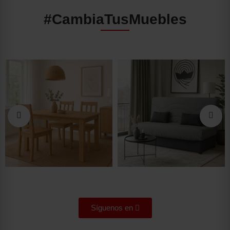
#CambiaTusMuebles
Síguenos en