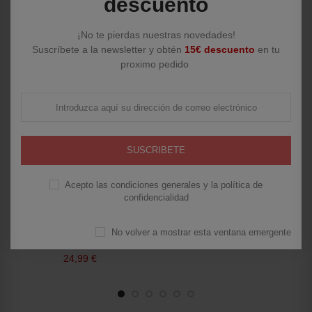
descuento
¡No te pierdas nuestras novedades!
Suscríbete a la newsletter y obtén
15€ descuento
en tu
proximo pedido
SUSCRIBETE
Acepto las condiciones generales y la política de
confidencialidad
Estantería Kraft II
Estanterías
Cabecero Jensen
No volver a mostrar esta ventana emergente
21,99 €
Cabeceros de cama
24,99 €