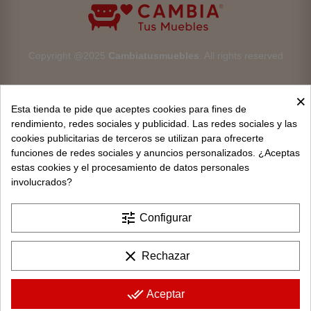
Copyright @2025
Cambiatusmuebles
. All rights reserved
×
Esta tienda te pide que aceptes cookies para fines de
rendimiento, redes sociales y publicidad. Las redes sociales y las
cookies publicitarias de terceros se utilizan para ofrecerte
Aviso legal
funciones de redes sociales y anuncios personalizados. ¿Aceptas
estas cookies y el procesamiento de datos personales
Devoluciones
involucrados?
Condiciones generales
tune
Configurar
Privacidad y protección de datos
clear
Rechazar
Política de cookies
Contacto
done_all
Aceptar