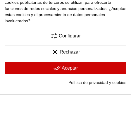
cookies publicitarias de terceros se utilizan para ofrecerte
funciones de redes sociales y anuncios personalizados. ¿Aceptas
estas cookies y el procesamiento de datos personales
involucrados?
Butaca ESBEN
Butacas
Butaca WENDY
tune
Configurar
134,99 €
Butacas
153,99 €
clear
Rechazar
FUERA DE STOCK
FUERA DE STOCK
done_all
Aceptar
Política de privacidad y cookies