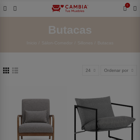
0
Butacas
Inicio
Sálon-Comedor
Sillones
Butacas
24
Ordenar por