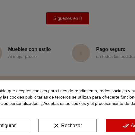
Síguenos en
Muebles con estilo
Pago seguro
Al mejor precio
en todos los pedido
N
pide que aceptes cookies para fines de rendimiento, redes sociales y p
y las cookies publicitarias de terceros se utilizan para ofrecerte funcio
Suscríbete a la n
ncios personalizados. ¿Aceptas estas cookies y el procesamiento de d
rved
clear
done_all
figurar
Rechazar
A
Acepto las condiciones g