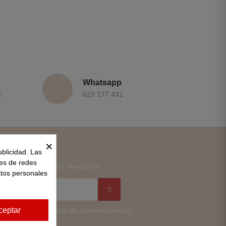
Whatsapp
s
623 177 431
×
ewsletter
ublicidad. Las
nes de redes
ewsletter y obtén 15€ descuento
atos personales
ceptar
enerales y la política de confidencialidad