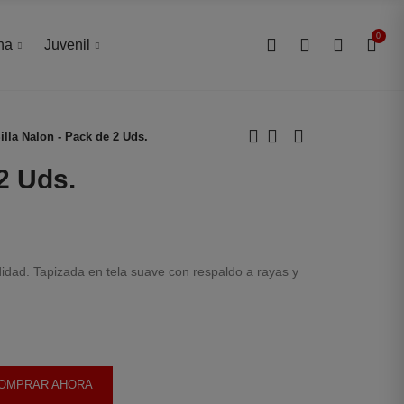
0
0
na
Juvenil
illa Nalon - Pack de 2 Uds.
2 Uds.
dad. Tapizada en tela suave con respaldo a rayas y
OMPRAR AHORA