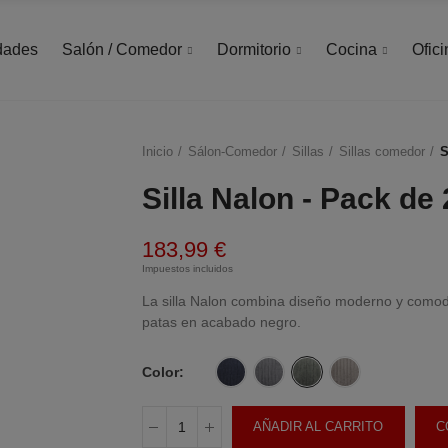
dades
Salón / Comedor
Dormitorio
Cocina
Ofici
Inicio
Sálon-Comedor
Sillas
Sillas comedor
S
Silla Nalon - Pack de 
183,99 €
Impuestos incluidos
La silla Nalon combina diseño moderno y comodi
patas en acabado negro.
Color
AÑADIR AL CARRITO
C