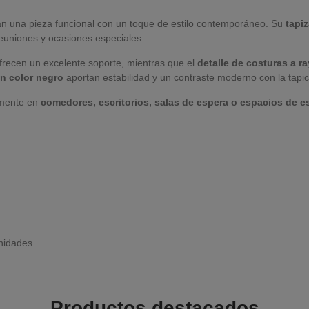
an una pieza funcional con un toque de estilo contemporáneo. Su
tapi
reuniones y ocasiones especiales.
frecen un excelente soporte, mientras que el
detalle de costuras a r
n color negro
aportan estabilidad y un contraste moderno con la tapic
ilmente en
comedores, escritorios, salas de espera o espacios de 
nidades.
Productos destacados