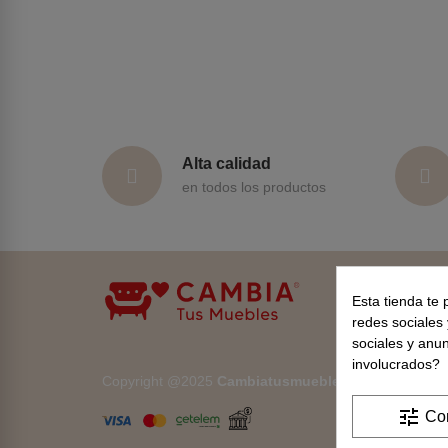
Alta calidad
en todos los productos
Esta tienda te 
redes sociales 
sociales y anu
involucrados?
Copyright @2025
Cambiatusmuebles
. All rights rese
tune
Con