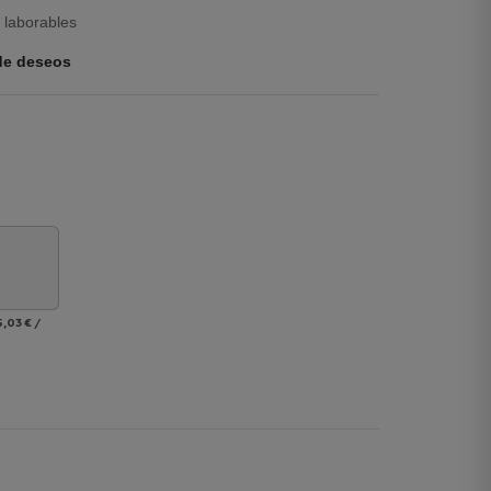
 laborables
 de deseos
s
5,03 €
/