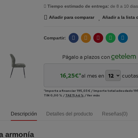
Tiempo estimado de entrega:
de 8 a 10 dias
Añadir para comparar
Añadir a la lista
Págalo a plazos con
16,25
€*
al mes en
cuota
*Importe a financiar
195,03 €
/
Importe total adeudado
19
TIN
0,00 %
/
TAE
11,46 %
/
Ver más
Descripción
Detalles del producto
Reseñas(0)
ta armonía