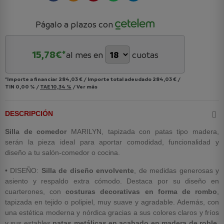
Págalo a plazos con
15,78
€*
al mes en
cuotas
*Importe a financiar
284,03 €
/
Importe total adeudado
284,03 €
/
TIN
0,00 %
/
TAE
10,34 %
/
Ver más
DESCRIPCIÓN
Silla de comedor
MARILYN, tapizada con patas tipo madera,
serán la pieza ideal para aportar comodidad, funcionalidad y
diseño a tu salón-comedor o cocina.
• DISEÑO:
Silla de diseño envolvente
, de medidas generosas y
asiento y respaldo extra cómodo. Destaca por su diseño en
cuarterones, con
costuras decorativas en forma de rombo
,
tapizada en tejido o polipiel, muy suave y agradable. Además, con
una estética moderna y nórdica gracias a sus colores claros y fríos
y sus estables
patas metálicas en acabado en madera de roble,