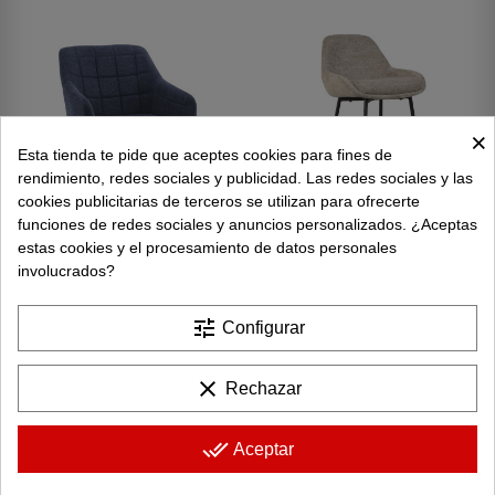
×
Esta tienda te pide que aceptes cookies para fines de
rendimiento, redes sociales y publicidad. Las redes sociales y las
cookies publicitarias de terceros se utilizan para ofrecerte
funciones de redes sociales y anuncios personalizados. ¿Aceptas
estas cookies y el procesamiento de datos personales
involucrados?
+3
tune
Configurar
Silla Freya - Pack De 2 Uds.
Taburete Caspi - Pack De 2 Uds.
Sillas comedor
Taburetes
clear
Rechazar
104,99 €
169,99 €
done_all
Aceptar
FUERA DE STOCK
FUERA DE STOCK