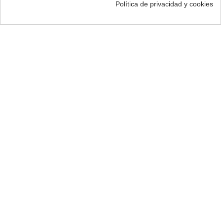
Política de privacidad y cookies
+4
Silla Cecile - Pack De 4 Uds.
Silla ALEPO - Pack 4 Uds.
Sillas comedor
Sillas comedor
164,99 €
226,99 €