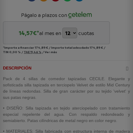
Págalo a plazos con
14,57
€*
al mes en
cuotas
*Importe a financiar
174,89 €
/
Importe total adeudado
174,89 €
/
TIN
0,00 %
/
TAE
11,46 %
/
Ver más
DESCRIPCIÓN
Pack de 4 sillas de comedor tapizadas CECILE. Elegante y
sofisticada silla tapizada en terciopelo Velvet de estilo Mid Century
de líneas redondas. Silla de gran carácter por su tejido 'velvet' y
sus patas negras.
• DISEÑO: Silla tapizada en tejido aterciopelado con tratamiento
especial repelente del agua. Con respaldo redondeado y
semiabierto. Patas cilíndricas de metal negro en color negro.
• MATERIALES: Silla fabricada con estructura interna de madera