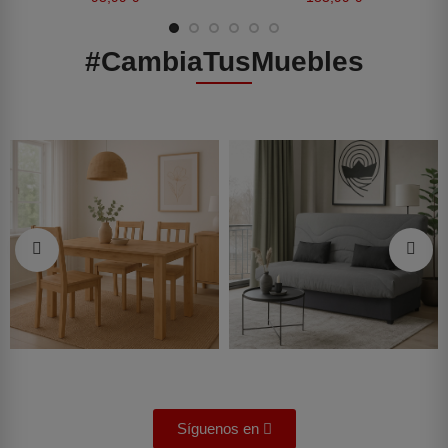
#CambiaTusMuebles
Síguenos en