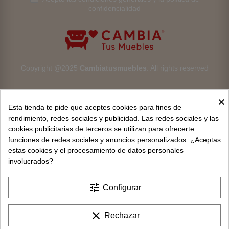
confidencialidad
Copyright @2025
Cambiatusmuebles
. All rights reserved
×
Esta tienda te pide que aceptes cookies para fines de
rendimiento, redes sociales y publicidad. Las redes sociales y las
cookies publicitarias de terceros se utilizan para ofrecerte
Aviso legal
funciones de redes sociales y anuncios personalizados. ¿Aceptas
estas cookies y el procesamiento de datos personales
Devoluciones
involucrados?
Condiciones generales
tune
Configurar
Privacidad y protección de datos
clear
Rechazar
Política de cookies