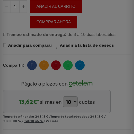
AÑADIR AL CARRITO
COMPRAR AHORA
Tiempo estimado de entrega:
de 8 a 10 dias laborables
Añadir para comparar
Añadir a la lista de deseos
Págalo a plazos con
13,62
€*
al mes en
cuotas
*Importe a financiar
245,15 €
/
Importe total adeudado
245,15 €
/
TIN
0,00 %
/
TAE
10,34 %
/
Ver más