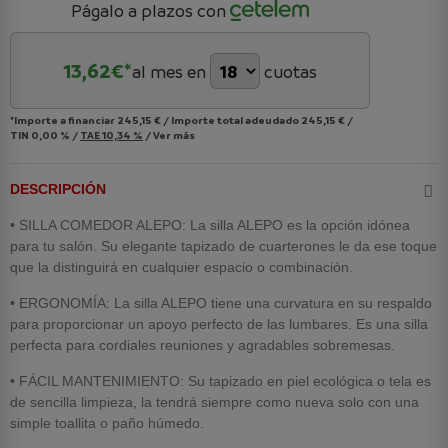
Págalo a plazos con
13,62
€*
al mes en
cuotas
*Importe a financiar
245,15 €
/
Importe total adeudado
245,15 €
/
TIN
0,00 %
/
TAE
10,34 %
/
Ver más
DESCRIPCIÓN
•
SILLA COMEDOR ALEPO: La silla ALEPO es la opción idónea
para tu salón. Su elegante tapizado de cuarterones le da ese toque
que la distinguirá en cualquier espacio o combinación.
•
ERGONOMÍA: La silla ALEPO tiene una curvatura en su respaldo
para proporcionar un apoyo perfecto de las lumbares. Es una silla
perfecta para cordiales reuniones y agradables sobremesas.
•
FÁCIL MANTENIMIENTO: Su tapizado en piel ecológica o tela es
de sencilla limpieza, la tendrá siempre como nueva solo con una
simple toallita o paño húmedo.