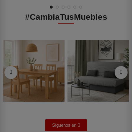
#CambiaTusMuebles
Síguenos en