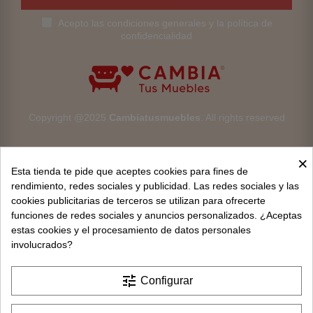
Acepto las condiciones generales y la política de
confidencialidad
Copyright @2025
Cambiatusmuebles
. All rights reserved
×
Esta tienda te pide que aceptes cookies para fines de
rendimiento, redes sociales y publicidad. Las redes sociales y las
cookies publicitarias de terceros se utilizan para ofrecerte
Aviso legal
funciones de redes sociales y anuncios personalizados. ¿Aceptas
estas cookies y el procesamiento de datos personales
Devoluciones
involucrados?
Condiciones generales
tune
Configurar
Privacidad y protección de datos