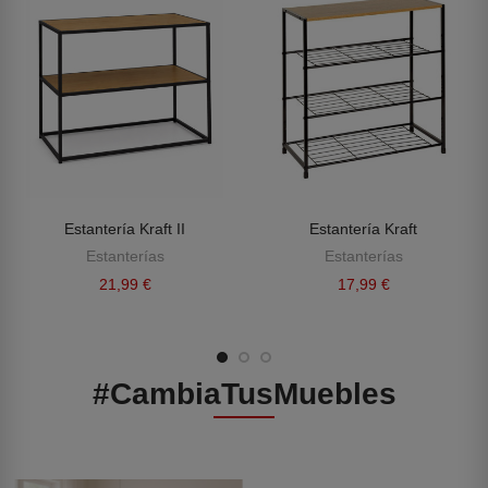
Estantería Kraft II
Estantería Kraft
Estanterías
Estanterías
21,99 €
17,99 €
#CambiaTusMuebles