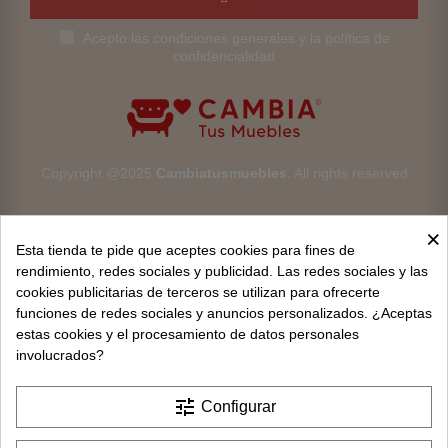
Acepto las condiciones generales y la política de
confidencialidad
Copyright @2025
Cambiatusmuebles
. All rights reserved
×
Esta tienda te pide que aceptes cookies para fines de
rendimiento, redes sociales y publicidad. Las redes sociales y las
cookies publicitarias de terceros se utilizan para ofrecerte
Aviso legal
funciones de redes sociales y anuncios personalizados. ¿Aceptas
estas cookies y el procesamiento de datos personales
Devoluciones
involucrados?
Condiciones generales
tune
Configurar
Privacidad y protección de datos