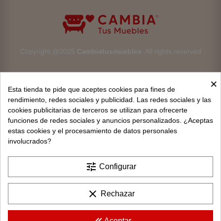
Copyright @2025
Cambiatusmuebles
. All rights reserved
×
Esta tienda te pide que aceptes cookies para fines de
rendimiento, redes sociales y publicidad. Las redes sociales y las
cookies publicitarias de terceros se utilizan para ofrecerte
Aviso legal
funciones de redes sociales y anuncios personalizados. ¿Aceptas
estas cookies y el procesamiento de datos personales
Devoluciones
involucrados?
Condiciones generales
tune
Configurar
Privacidad y protección de datos
clear
Rechazar
Política de cookies
Contacto
Aceptar