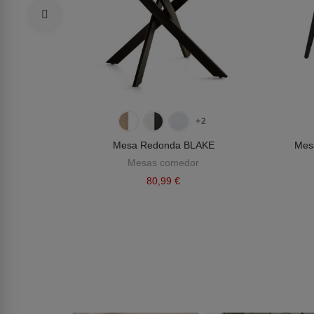
ria
+2
Mesa Redonda BLAKE
Mes
Mesas comedor
80,99 €