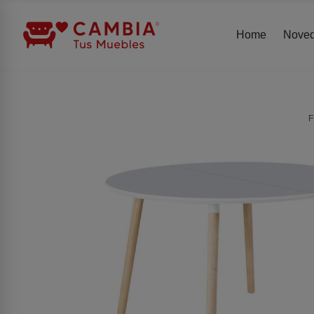
Home
Nove
F