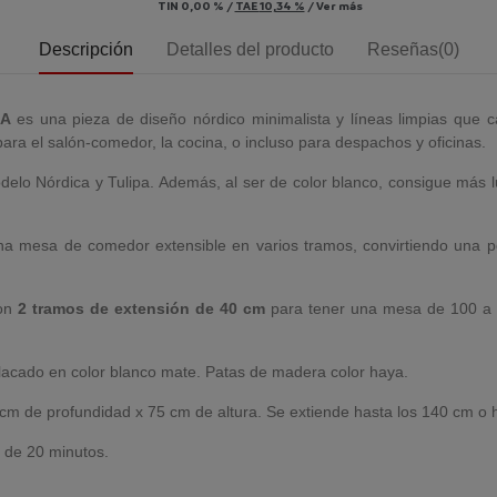
TIN
0,00 %
/
TAE
10,34 %
/
Ver más
Descripción
Detalles del producto
Reseñas(0)
CA
es una pieza de diseño nórdico minimalista y líneas limpias que 
ra el salón-comedor, la cocina, o incluso para despachos y oficinas.
delo Nórdica y Tulipa. Además, al ser de color blanco, consigue más
na mesa de comedor extensible en varios tramos, convirtiendo una
con
2 tramos de extensión de 40 cm
para tener una mesa de 100 a 
acado en color blanco mate. Patas de madera color haya.
 de profundidad x 75 cm de altura. Se extiende hasta los 140 cm o 
 de 20 minutos.