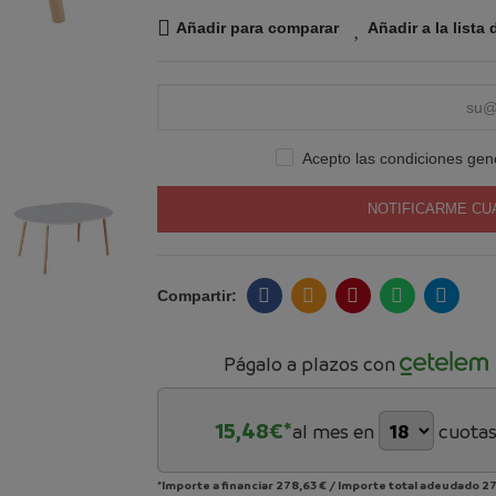
Añadir para comparar
Añadir a la lista
Acepto las condiciones gene
NOTIFICARME CU
Págalo a plazos con
15,48
€*
al mes en
cuota
*Importe a financiar
278,63 €
/
Importe total adeudado
27