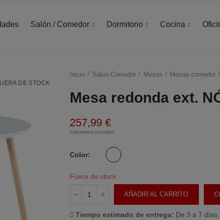
dades
Salón / Comedor
Dormitorio
Cocina
Ofici
Inicio
Sálon-Comedor
Mesas
Mesas comedor
UERA DE STOCK
Mesa redonda ext. 
257,99 €
Impuestos incluidos
Color
Fuera de stock
AÑADIR AL CARRITO
C
Tiempo estimado de entrega:
De 3 a 7 días 