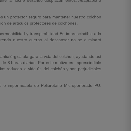
ante la noche evitando desplazamientos. Adaptable a
s un protector seguro para mantener nuestro colchón
ción de artículos protectores de colchones.
eabilidad y transpirabilidad Es imprescindible a la
renda nuestro cuerpo al descansar no se eliminará
antialérgica alargará la vida del colchón, ayudando así
e 8 horas diarias. Por este motivo es imprescindible
s reducen la vida útil del colchón y son perjudiciales
 e impermeable de Poliuretano Microperforado PU.