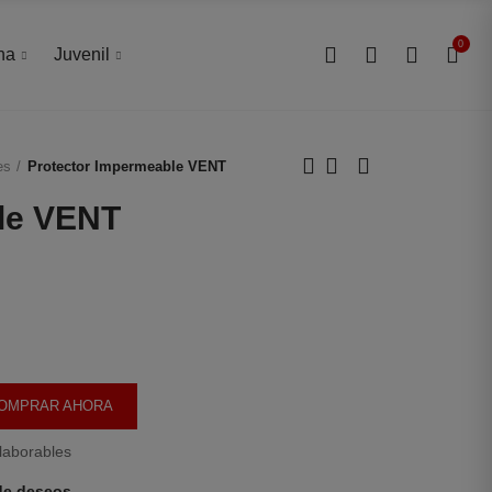
0
0
na
Juvenil
es
Protector Impermeable VENT
le VENT
OMPRAR AHORA
laborables
 de deseos