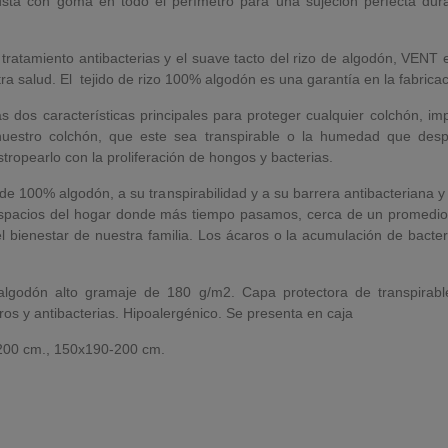
sta con goma en todo el perímetro para una sujeción perfecta dur
iento antibacterias y el suave tacto del rizo de algodón, VENT e
ra salud. El tejido de rizo 100% algodón es una garantía en la fabrica
características principales para proteger cualquier colchón, imperm
uestro colchón, que este sea transpirable o la humedad que desp
tropearlo con la proliferación de hongos y bacterias.
 100% algodón, a su transpirabilidad y a su barrera antibacteriana y 
espacios del hogar donde más tiempo pasamos, cerca de un promedio d
bienestar de nuestra familia. Los ácaros o la acumulación de bacteria
odón alto gramaje de 180 g/m2. Capa protectora de transpirable
os y antibacterias. Hipoalergénico. Se presenta en caja
200 cm., 150x190-200 cm.