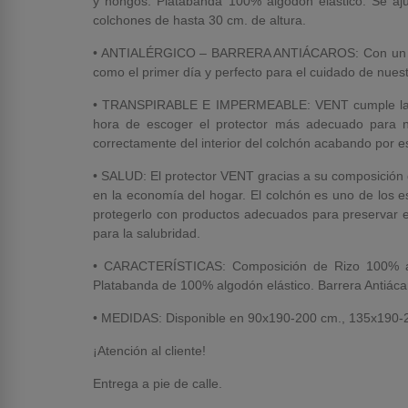
y hongos. Platabanda 100% algodón elástico. Se aju
colchones de hasta 30 cm. de altura.
• ANTIALÉRGICO – BARRERA ANTIÁCAROS: Con un tratam
como el primer día y perfecto para el cuidado de nuest
• TRANSPIRABLE E IMPERMEABLE: VENT cumple las dos 
hora de escoger el protector más adecuado para n
correctamente del interior del colchón acabando por es
• SALUD: El protector VENT gracias a su composición de
en la economía del hogar. El colchón es uno de los 
protegerlo con productos adecuados para preservar el 
para la salubridad.
• CARACTERÍSTICAS: Composición de Rizo 100% alg
Platabanda de 100% algodón elástico. Barrera Antiácar
• MEDIDAS: Disponible en 90x190-200 cm., 135x190-
¡Atención al cliente!
Entrega a pie de calle.