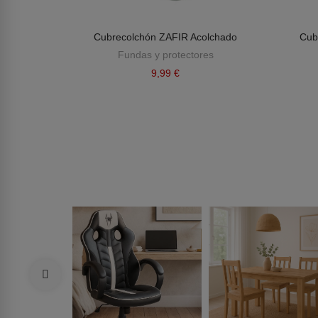
 NUBE
Cubrecolchón ZAFIR Acolchado
Cub
es
Fundas y protectores
9,99 €