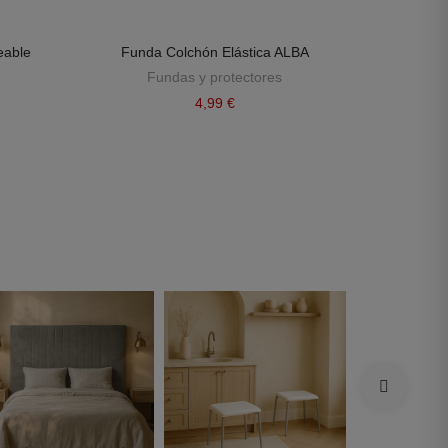
eable
Funda Colchón Elástica ALBA
Fu
Fundas y protectores
F
4,99 €