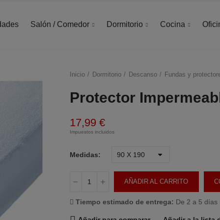
dades
Salón / Comedor
Dormitorio
Cocina
Ofici
Inicio
Dormitorio
Descanso
Fundas y protector
Protector Impermeab
17,99 €
Impuestos incluidos
Medidas
AÑADIR AL CARRITO
C
Tiempo estimado de entrega:
De 2 a 5 días 
Añadir para comparar
Añadir a la lista