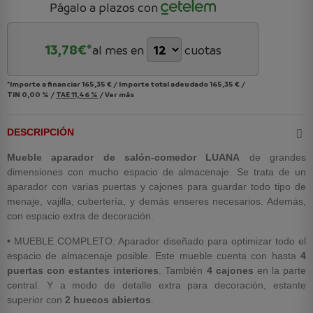
Págalo a plazos con
13,78
€*
al mes en
cuotas
*Importe a financiar
165,35 €
/
Importe total adeudado
165,35 €
/
TIN
0,00 %
/
TAE
11,46 %
/
Ver más
DESCRIPCIÓN
Mueble aparador de salón-comedor LUANA
de grandes
dimensiones con mucho espacio de almacenaje. Se trata de un
aparador con varias puertas y cajones para guardar todo tipo de
menaje, vajilla, cubertería, y demás enseres necesarios. Además,
con espacio extra de decoración.
• MUEBLE COMPLETO: Aparador diseñado para optimizar todo el
espacio de almacenaje posible. Este mueble cuenta con hasta
4
puertas con estantes interiores
. También
4 cajones
en la parte
central. Y a modo de detalle extra para decoración, estante
superior con
2 huecos abiertos
.